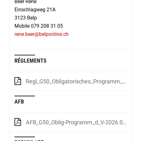
Beer René
Einschlagweg 21A
3123 Belp
Mobile 079 208 31 05
rene.beer@belponline.ch
RÉGLEMENTS
Regl_G50_Obligatorisches_Programm_d_V-2025.01.01
AFB
AFB_G50_Oblig-Programm_d_V-2026.01.01