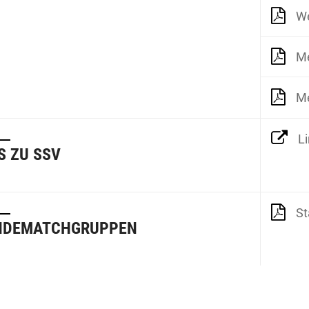
We
Me
Me
L
S ZU SSV
S
NDEMATCHGRUPPEN